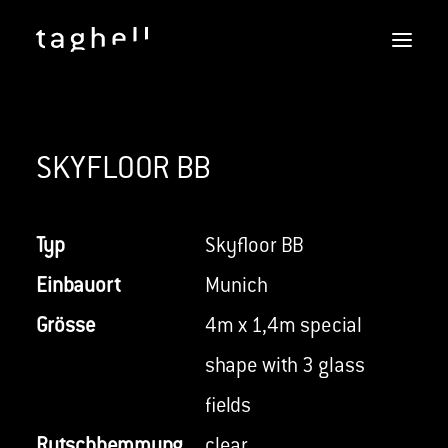
SKYFLOOR
SKYFLOOR BB
REFERENCES
DOWNLOADS
SERVICES
Typ
Skyfloor BB
DOERS
Einbauort
Munich
CONTACT
Grösse
4m x 1,4m special
ENGLISH
shape with 3 glass
fields
Rutschhemmung
clear