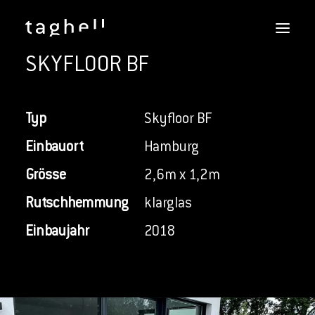
SKYFLOOR
SKYFLOOR BF
REFERENZEN
DOWNLOADS
LEISTUNGEN
Typ
Skyfloor BF
MACHER
Einbauort
Hamburg
KONTAKT
Grösse
2,6m x 1,2m
DEUTSCH
Rutschhemmung
klarglas
Einbaujahr
2018